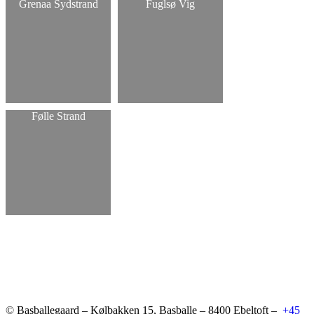
Grenaa Sydstrand
Fuglsø Vig
Følle Strand
©
Basballegaard – Kølbakken 15, Basballe – 8400 Ebeltoft –
+45