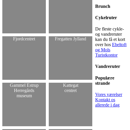
Brunch
Cykelruter
De fleste cykle-
og vandreruter
Fjordcentret
Fregatten Jylland
kan du få et kort
over hos
Ebeltoft
og Mols
Turistkontor
Vandreruter
Populære
strande
Gammel Estrup
Kattegat
Herregårds
centret
Vores værelser
museum
Kontakt os
allerede i dag