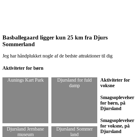
Jeg kan varmt anbefale, at I afsætter tid
til et besøg på et af de mange
udflugtssteder og forlystelsesparker
Basballegaard ligger kun 25 km fra Djurs
Sommerland
Jeg har håndplukket nogle af de bedste attraktioner til dig
Aktiviteter for børn
Aunings Kart Park
Djursland for fuld
Aktiviteter for
damp
voksne
Smagsoplevelser
for børn, på
Djursland
Smagsoplevelser
for voksne, på
Djursland Jernbane
Djursland Sommer
Djursland
museum
land