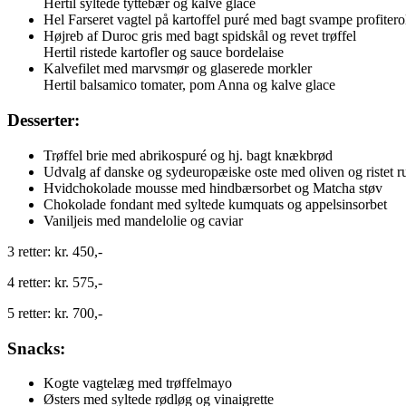
Hertil syltede tyttebær og kalve glace
Hel Farseret vagtel på kartoffel puré med bagt svampe profiter
Højreb af Duroc gris med bagt spidskål og revet trøffel
Hertil ristede kartofler og sauce bordelaise
Kalvefilet med marvsmør og glaserede morkler
Hertil balsamico tomater, pom Anna og kalve glace
Desserter:
Trøffel brie med abrikospuré og hj. bagt knækbrød
Udvalg af danske og sydeuropæiske oste med oliven og ristet 
Hvidchokolade mousse med hindbærsorbet og Matcha støv
Chokolade fondant med syltede kumquats og appelsinsorbet
Vaniljeis med mandelolie og caviar
3 retter: kr. 450,-
4 retter: kr. 575,-
5 retter: kr. 700,-
Snacks:
Kogte vagtelæg med trøffelmayo
Østers med syltede rødløg og vinaigrette