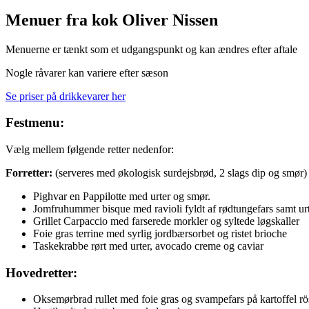
Menuer fra kok Oliver Nissen
Menuerne er tænkt som et udgangspunkt og kan ændres efter aftale
Nogle råvarer kan variere efter sæson
Se priser på drikkevarer her
Festmenu:
Vælg mellem følgende retter nedenfor:
Forretter:
(serveres med økologisk surdejsbrød, 2 slags dip og smør)
Pighvar en Pappilotte med urter og smør.
Jomfruhummer bisque med ravioli fyldt af rødtungefars samt ur
Grillet Carpaccio med farserede morkler og syltede løgskaller
Foie gras terrine med syrlig jordbærsorbet og ristet brioche
Taskekrabbe rørt med urter, avocado creme og caviar
Hovedretter:
Oksemørbrad rullet med foie gras og svampefars på kartoffel r