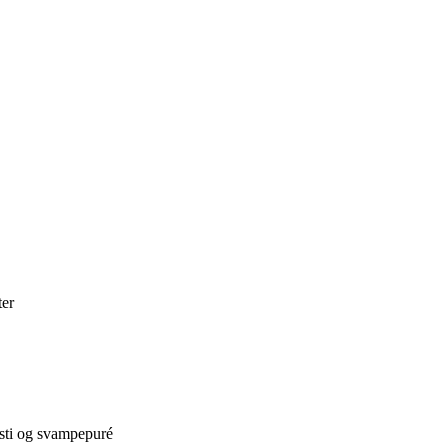
ter
östi og svampepuré