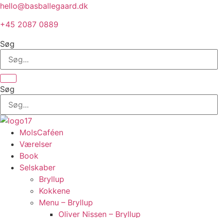
Videre
hello@basballegaard.dk
til
+45 2087 0889
indhold
Søg
Søg
MolsCaféen
Værelser
Book
Selskaber
Bryllup
Kokkene
Menu – Bryllup
Oliver Nissen – Bryllup